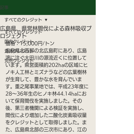
記事
すべてのクレジット
広島県、県営林間伐による森林吸収プ
すべてのクレジット
ロジェクト
国内クレジット
価格：15,000円/トン
広島県北西部の北広島町にあり、広島
海外クレジット
湾に注ぐ太田川の源流近くに位置して
完売クレジット
います。県営面積約202haの区域にヒ
ノキ人工林とミズナラなどの広葉樹林
が生育して、豊かな水を育んでいま
す。重之尾事業地では、平成23年度に
28～36年生のヒノキ林44.14haにお
いて保育間伐を実施しました。その
後、第三者機関による検証を実施し、
間伐により増加した二酸化炭素吸収量
をクレジットとして取得しました。ま
た、広島県北部の三次市にあり、江の