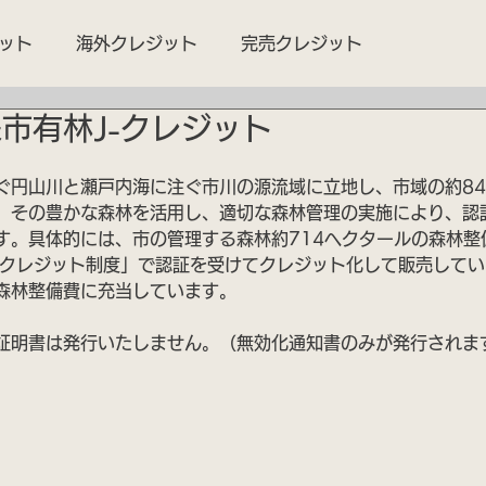
ット
海外クレジット
完売クレジット
市有林J-クレジット
ぐ円山川と瀬戸内海に注ぐ市川の源流域に立地し、市域の約8
。その豊かな森林を活用し、適切な森林管理の実施により、認
す。具体的には、市の管理する森林約714ヘクタールの森林整
J-クレジット制度」で認証を受けてクレジット化して販売して
森林整備費に充当しています。
証明書は発行いたしません。（無効化通知書のみが発行されま