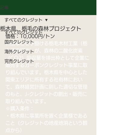
記事
すべてのクレジット
栃木県、栃毛の森林プロジェクト
すべてのクレジット
価格：10,000円/トン
国内クレジット
林業などを手掛ける栃毛木材工業（栃
木県鹿沼市）が、森林の二酸化炭素
海外クレジット
（CO2）吸収量を排出枠として企業に
完売クレジット
販売するカーボンクレジット事業に
取
り組んでいます。栃木県を中心とした
関東エリアに所有する社有林におい
て、森林経営計画に則した適切な管理
のもと、J-クレジットの創出・販売に
取り組んでいます。
※購入条件：
・栃木県に事業所を置く企業様である
こと（クレジットの地産地消という観
点から）